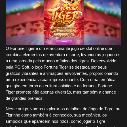
O Fortune Tiger é um emocionante jogo de slot online que
combina elementos de aventura e sorte, levando os jogadores
a uma jornada pelo mundo místico dos tigres. Desenvolvido
pela PG Soft, o jogo Fortune Tiger se destaca por seus
gráficos vibrantes e animações envolventes, proporcionando
uma experiência visual impressionante. Com uma temática
que gira em torno da cultura asiática e da fortuna, Fortune
Tiger promete não apenas diversão, mas também a chance
de grandes prêmios.
Neste artigo, vamos explorar os detalhes do Jogo do Tigre, ou
Tigrinho como também é conhecido, sua mecânica, os
símbolos que aparecem nos rolos, como jogar o Tigre