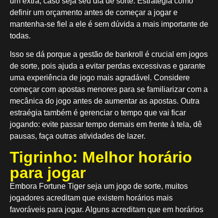
um extra, caso seja seu dia de sorte. Estratégia como
definir um orçamento antes de começar a jogar e
mantenha-se fiel a ele é sem dúvida a mais importante de
todas.
Isso se dá porque a gestão de bankroll é crucial em jogos
de sorte, pois ajuda a evitar perdas excessivas e garante
uma experiência de jogo mais agradável. Considere
começar com apostas menores para se familiarizar com a
mecânica do jogo antes de aumentar as apostas. Outra
estraégia também é gerenciar o tempo que vai ficar
jogando: evite passar tempo demais em frente à tela, dê
pausas, faça outras atividades de lazer.
Tigrinho: Melhor horário
para jogar
Embora Fortune Tiger seja um jogo de sorte, muitos
jogadores acreditam que existem horários mais
favoráveis para jogar. Alguns acreditam que em horários