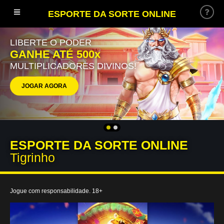
ESPORTE DA SORTE ONLINE
RTE O PODER
BÔN
HE ATÉ 500x
DE 
IPLICADORES DIVINOS!
AR AGORA
G
ESPORTE DA SORTE ONLINE
Tigrinho
Jogue com responsabilidade. 18+