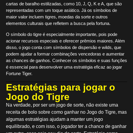
cartas de baralho estilizadas, como 10, J, Q, K e A, que são
representadas com um toque asiático. Já os símbolos de
maior valor incluem tigres, moedas da sorte e outros
elementos culturais que refletem a busca pela fortuna.
O símbolo do tigre é especialmente importante, pois pode
acionar recursos especiais e oferecer prêmios maiores. Além
disso, o jogo conta com símbolos de dispersão e wilds, que
podem ajudar a formar combinações vencedoras e aumentar
as chances de ganhos. Conhecer os símbolos e suas funções
é essencial para desenvolver uma estratégia eficaz ao jogar
Fortune Tiger.
Estratégias para jogar o
Jogo do Tigre
Na verdade, por ser um jogo de sorte, não existe uma
receita de bolo sobre como ganhar no Jogo do Tigre, mas
algumas estratégias ajudam a manter um jogo
equilibrado, e com isso, o jogador ter a chance de ganhar