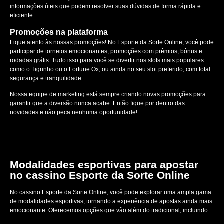
informações úteis que podem resolver suas dúvidas de forma rápida e
eficiente.
Promoções na plataforma
Fique atento às nossas promoções! No Esporte da Sorte Online, você pode
participar de torneios emocionantes, promoções com prêmios,
bônus
e
rodadas grátis. Tudo isso para você se divertir nos slots mais populares
como o
Tigrinho
ou o
Fortune Ox
, ou ainda no seu slot preferido, com total
segurança e tranquilidade.
Nossa equipe de marketing está sempre criando novas promoções para
garantir que a diversão nunca acabe. Então fique por dentro das
novidades e não peca nenhuma oportunidade!
Modalidades esportivas para apostar
no cassino Esporte da Sorte Online
No cassino Esporte da Sorte Online, você pode explorar uma ampla gama
de modalidades esportivas, tornando a experiência de apostas ainda mais
emocionante. Oferecemos opções que vão além do tradicional, incluindo: