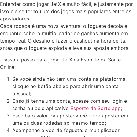
Entender como jogar JetX é muito fácil, e justamente por
isso ele se tornou um dos jogos mais populares entre os
apostadores.
Cada rodada é uma nova aventura: o foguete decola e,
enquanto sobe, o multiplicador de ganhos aumenta em
tempo real. O desafio é fazer o cashout na hora certa,
antes que o foguete exploda e leve sua aposta embora.
Passo a passo para jogar JetX na Esporte da Sorte
Online:
Se você ainda não tem uma conta na plataforma,
clicque no botão abaixo para abrir uma conta
pessoal;
Caso já tenha uma conta, acesse com seu login e
senha ou pelo aplicativo
Esporte da Sorte app
;
Escolha o valor da aposta: você pode apostar em
uma ou duas rodadas ao mesmo tempo;
Acompanhe o voo do foguete: o multiplicador