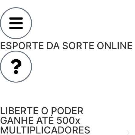
ESPORTE DA SORTE ONLINE
IBERTE O PODER
ANHE ATÉ 500x
ULTIPLICADORES