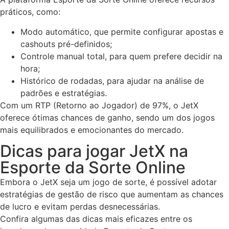
práticos, como:
Modo automático, que permite configurar apostas e
cashouts pré-definidos;
Controle manual total, para quem prefere decidir na
hora;
Histórico de rodadas, para ajudar na análise de
padrões e estratégias.
Com um RTP (Retorno ao Jogador) de 97%, o JetX
oferece ótimas chances de ganho, sendo um dos jogos
mais equilibrados e emocionantes do mercado.
Dicas para jogar JetX na
Esporte da Sorte Online
Embora o JetX seja um jogo de sorte, é possível adotar
estratégias de gestão de risco que aumentam as chances
de lucro e evitam perdas desnecessárias.
Confira algumas das dicas mais eficazes entre os