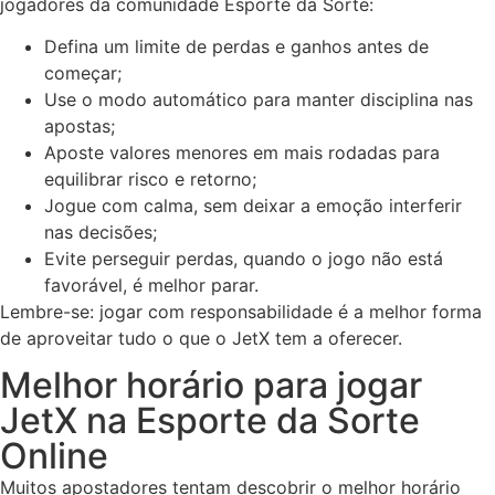
jogadores da comunidade Esporte da Sorte:
Defina um limite de perdas e ganhos antes de
começar;
Use o modo automático para manter disciplina nas
apostas;
Aposte valores menores em mais rodadas para
equilibrar risco e retorno;
Jogue com calma, sem deixar a emoção interferir
nas decisões;
Evite perseguir perdas, quando o jogo não está
favorável, é melhor parar.
Lembre-se: jogar com responsabilidade é a melhor forma
de aproveitar tudo o que o JetX tem a oferecer.
Melhor horário para jogar
JetX na Esporte da Sorte
Online
Muitos apostadores tentam descobrir o melhor horário